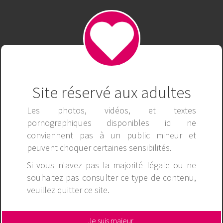
Vx88
Toggle
navigati
Vx88
Site réservé aux adultes
Vx88 M4 - Link Vào Trang Web Cá Cược Uy
Les photos, vidéos, et textes
Tín, Xanh Chính 2024
pornographiques disponibles ici ne
conviennent pas à un public mineur et
peuvent choquer certaines sensibilités.
Si vous n'avez pas la majorité légale ou ne
souhaitez pas consulter ce type de contenu,
nhà cái vx88
là địa chỉ cá cược quốc tế hàng đầu Châu Á. Địa chỉ
này hiện đang thu hút đến hàng triệu người chơi trên toàn thế giới.
veuillez
quitter ce site
.
#vx88 #vx88m #vx88m4com #nhacaivx88 #linkvaovx88
Thông Tin Liên Hệ:
Je suis majeur,